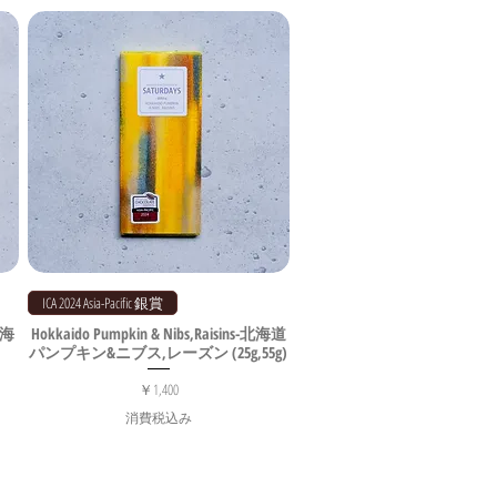
ICA 2024 Asia-Pacific 銀賞
 北海
Hokkaido Pumpkin & Nibs,Raisins-北海道
パンプキン&ニブス,レーズン (25g,55g)
価格
￥1,400
消費税込み