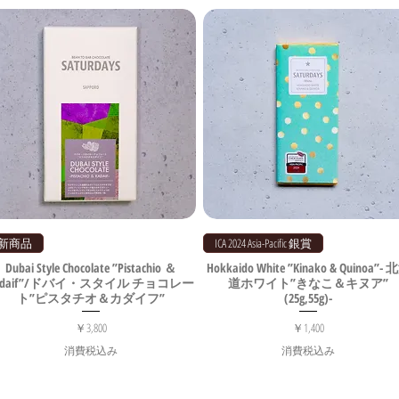
新商品
ICA 2024 Asia-Pacific 銀賞
Dubai Style Chocolate ”Pistachio ＆
Hokkaido White ”Kinako & Quinoa”-
adaif”/ドバイ・スタイル チョコレー
道ホワイト”きなこ＆キヌア”
ト”ピスタチオ＆カダイフ”
(25g,55g)-
価格
価格
￥3,800
￥1,400
消費税込み
消費税込み