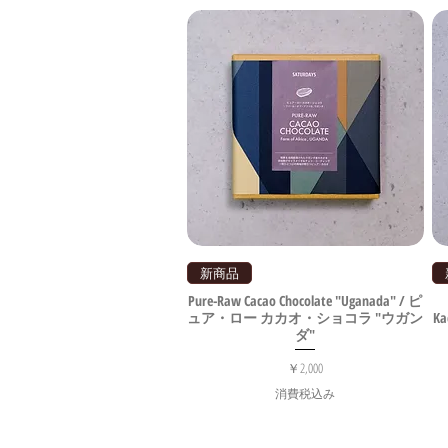
新商品
Pure-Raw Cacao Chocolate "Uganada" / ピ
ュア・ロー カカオ・ショコラ "ウガン
K
ダ"
価格
￥2,000
消費税込み