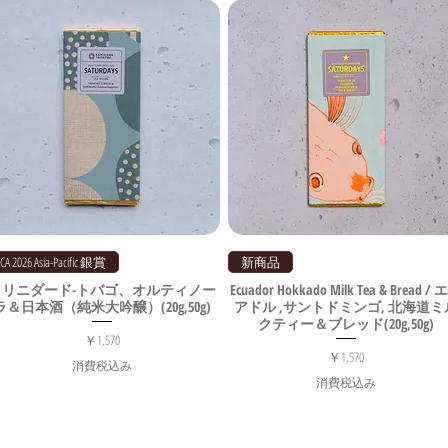
ICA 2026 Asia-Pacific 銀賞
新商品
トリニダード-トバゴ、オルティノー
Ecuador Hokkado Milk Tea & Bread /
ラ＆日本酒（純米大吟醸）(20g,50g)
アドル ,サントドミンゴ, 北海道ミ
クティー＆ブレッド(20g,50g)
価格
￥1,570
価格
￥1,570
消費税込み
消費税込み