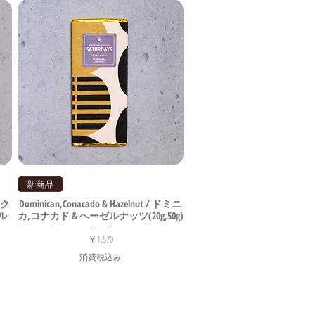
新商品
 エク
Dominican,Conacado & Hazelnut / ドミニ
ル
カ,コナカド & ヘーゼルナッツ(20g,50g)
価格
￥1,570
消費税込み