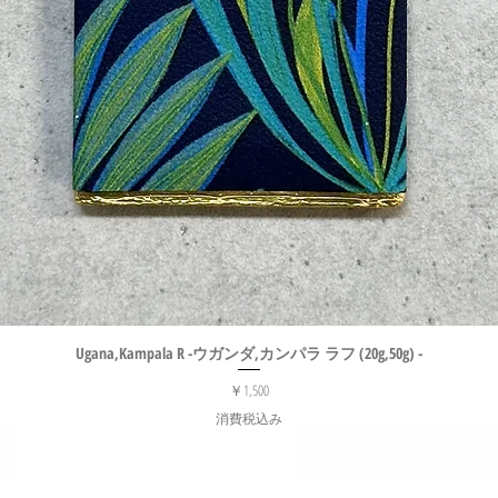
Ugana,Kampala R -ウガンダ,カンパラ ラフ (20g,50g) -
クイックビュー
価格
￥1,500
消費税込み