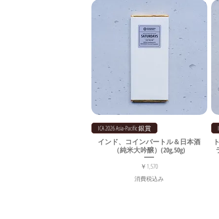
ICA 2026 Asia-Pacific 銀賞
インド、コインバートル＆日本酒
（純米大吟醸）(20g,50g)
価格
￥1,570
消費税込み