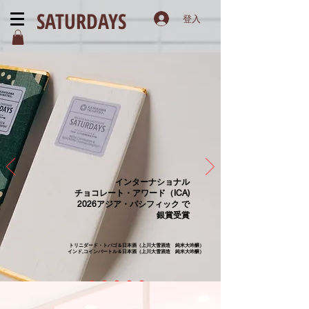
SATURDAYS
登入
インターナショナル
チョコレート・アワード（ICA)
2026アジア・パシフィック で
銀賞受賞
トリニダード・トバゴ＆日本酒（上川大雪酒造 純米大吟醸）
インド,コインバートル＆日本酒（上川大雪酒造 純米大吟醸）