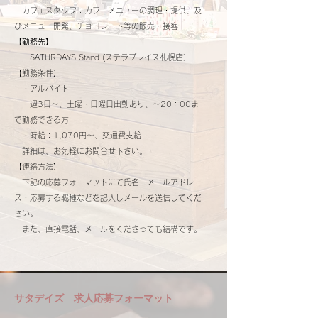
カフェスタッフ：カフェメニューの調理・提供、及
びメニュー開発、チョコレート等の販売・接客
【勤務先】
SATURDAYS Stand (ステラプレイス札幌店）
【勤務条件】
・アルバイト
・週3日～、土曜・日曜日出勤あり、～20：00ま
で勤務できる方
​ ・時給：1,070円～、交通費支給
詳細は、お気軽にお問合せ下さい。
【連絡方法】
下記の応募フォーマットにて氏名・メールアドレ
ス・応募す
る職種などを記入しメールを送信してくだ
さい。
また、直接電話、メールをくださっても結構です。
サタデイズ 求人応募フォーマット