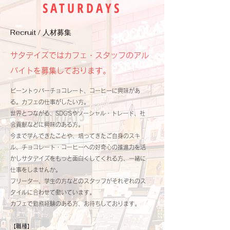
SATURDAYS
Recruit / 人材募集
サタデイズではカフェ・スタッフのアル
バイトを募集しております。
ビーントゥバーチョコレート、コーヒーに興
味があ
る。カフェの仕事がしたい方。
世界とつながる、SDG’Sやソーシャル・トレード、社
会貢献などに興味のある方。
​今まで学んできたことや、培ってきたご自身のスキ
ル、チョコレート・コーヒーへの好奇心の推進力を活
かしサタデイズをもっと面白くし
てくれる方、一緒に
仕事をしませんか。
フリーター、学生
の方などのスタッフがそれぞれのス
タイルに合わせて働いています。
​カフェで勤務経験のある方、お待ちしております。
【職種】